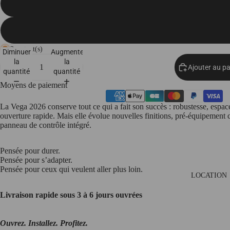
Essentielle - Tente seule (Vega L)
ACCESS
OIRES
Confort 4 saisons - Tente + Isolation (Vega
3 restant(s)
Diminuer
Augmenter
la
la
Ajouter au pa
quantité
quantité
Moyens de paiement
La Vega 2026 conserve tout ce qui a fait son succès : robustesse, espac
ouverture rapide. Mais elle évolue
nouvelles finitions, pré-équipement 
panneau de contrôle intégré.
Pensée pour durer.
Pensée pour s’adapter.
Pensée pour ceux qui veulent aller plus loin.
LOCATION
Livraison rapide sous 3 à 6 jours ouvrées
Ouvrez. Installez. Profitez.