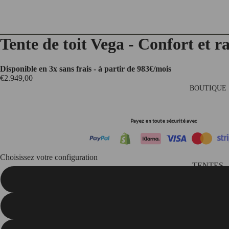
Tente de toit Vega - Confort et r
Disponible en 3x sans frais - à partir de 983€/mois
€2.949,00
BOUTIQUE
Payez en toute sécurité avec
Choisissez votre configuration
TENTES
DE
Essentielle - Tente seule (Vega S)
TOIT
Confort 4 saisons - Tente + Isolation (Vega
AUVEN
TS