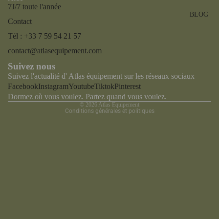
7J/7 toute l'année
Politique de confidentialité
BLOG
Contact
Conditions générales de vente
Tél : +33 7 59 54 21 57
Mentions légales
contact@atlasequipement.com
Politique de remboursement
Suivez nous
Coordonnées
Suivez l'actualité d' Atlas équipement sur les réseaux sociaux
Conditions d’utilisation
Facebook
Instagram
Youtube
Tiktok
Pinterest
Politique d’expédition
Dormez où vous voulez. Partez quand vous voulez.
© 2026
Atlas Equipement
Conditions générales et politiques