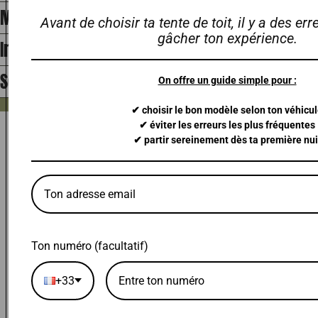
Matériaux
Avant de choisir ta tente de toit, il y a des er
gâcher ton expérience.
Installation
Service client et Livraison
On offre un guide simple pour :
• SAV en France
• Garantie 2 ans
• Financement disponible
• Paieme
✔ choisir le bon modèle selon ton véhicu
Il ont sauté le pas. Voilà ce qu'ils en pensent !
✔ éviter les erreurs les plus fréquentes
Une question avant de partir à l’aventure ?
✔ partir sereinement dès ta première nui
On vous répond rapidement pour vous aider à choisir
Parler a un Expert
Mon véhicule est-il compatible ?
Proposez-vous l’installation ?
Ton numéro (facultatif)
Quel sont les délais de livraison ?
+33
Comment choisir mes barres de toit ?
FAQ